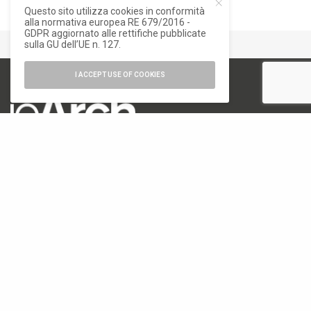
Questo sito utilizza cookies in conformità
alla normativa europea RE 679/2016 -
GDPR aggiornato alle rettifiche pubblicate
sulla GU dell’UE n. 127.
I ACCEPT USE OF COOKIES
numero di iscrizione al ROC 34540
registro stampa Tribunale di Milano
n. 822 del 23/12/2004
Editore
Font Srl a socio unico
via Siusi 20/a, 20132 Milano
P. IVA: 12840400159
REA Milano 1591312
CATEGORIE