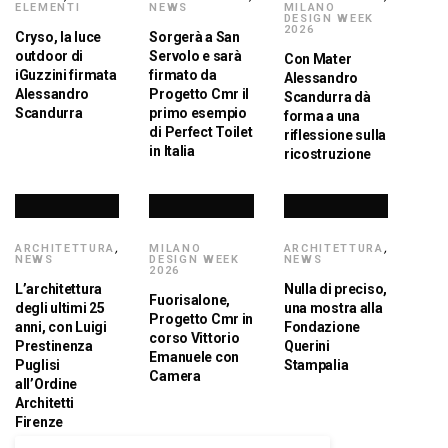
ELEMENTI
NEWS
MILANO
DESIGN WEEK
2026
Cryso, la luce
Sorgerà a San
outdoor di
Servolo e sarà
Con Mater
iGuzzini firmata
firmato da
Alessandro
Alessandro
Progetto Cmr il
Scandurra dà
Scandurra
primo esempio
forma a una
di Perfect Toilet
riflessione sulla
in Italia
ricostruzione
ARCHITETTURA
,
MILANO
ARCHITETTURA
,
NEWS
DESIGN WEEK
NEWS
2026
L’architettura
Nulla di preciso,
Fuorisalone,
degli ultimi 25
una mostra alla
Progetto Cmr in
anni, con Luigi
Fondazione
corso Vittorio
Prestinenza
Querini
Emanuele con
Puglisi
Stampalia
Camera
all’Ordine
Architetti
Firenze