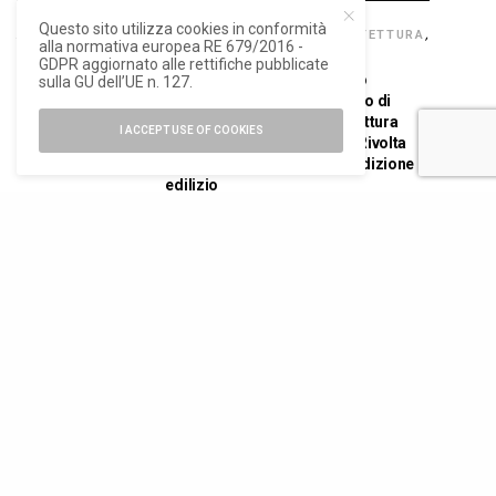
Questo sito utilizza cookies in conformità
ARCHITETTURA
,
ARCHITETTURA
,
ARCHITETTURA
,
alla normativa europea RE 679/2016 -
NEWS
NEWS
NEWS
GDPR aggiornato alle rettifiche pubblicate
Premio Baffa
Formazione, il
Premio
sulla GU dell’UE n. 127.
Rivolta per il
calcestruzzo
europeo di
social housing,
aerato
architettura
I ACCEPT USE OF COOKIES
al via la decima
autoclavato nel
Baffa-Rivolta
edizione
progetto
nona edizione
edilizio
numero di iscrizione al ROC 34540
registro stampa Tribunale di Milano