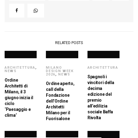
RELATED POSTS
ARCHITETTURA
,
MILANO
ARCHITETTURA
NEWS
DESIGN WEEK
2026
,
NEWS
Spagnoli i
Ordine
vincitori della
Ordine aperto,
Architetti di
decima
call della
Milano, il 3
edizione del
Fondazione
giugno inizia il
premio
dell’Ordine
ciclo
all’edilizia
Architetti
‘Paesaggio e
sociale Baffa
Milano per il
clima’
Rivolta
Fuorisalone