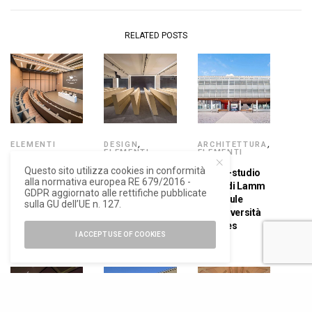
RELATED POSTS
ELEMENTI
DESIGN
,
ARCHITETTURA
,
ELEMENTI
ELEMENTI
Lamm e Caruso
Questo sito utilizza cookies in conformità
Le poltrone
Banchi-studio
Acoustic per
alla normativa europea RE 679/2016 -
Genya di Lamm
E5000 di Lamm
l’Innovation
GDPR aggiornato alle rettifiche pubblicate
per l’auditorium
per le aule
sulla GU dell’UE n. 127.
Center del
della sede
dell’università
Consorzio
storica di Banca
di Nîmes
Casalasco
I ACCEPT USE OF COOKIES
Mediolanum