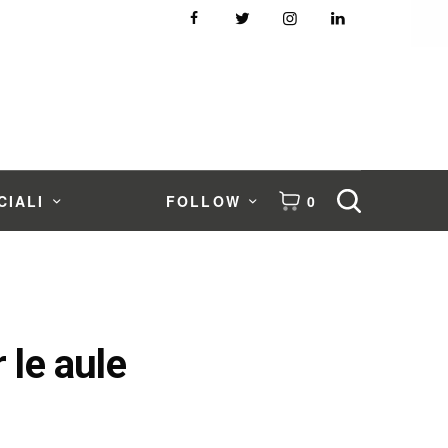
CIALI
FOLLOW
0
 le aule