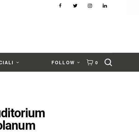
CIALI
FOLLOW
0
uditorium
iolanum