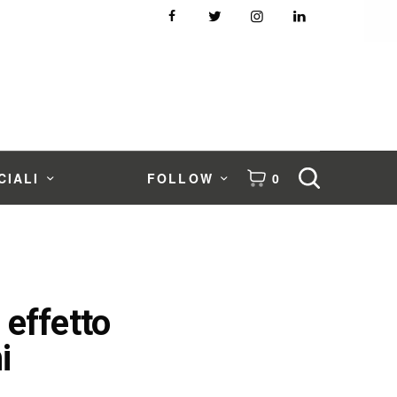
CIALI
FOLLOW
0
 effetto
i