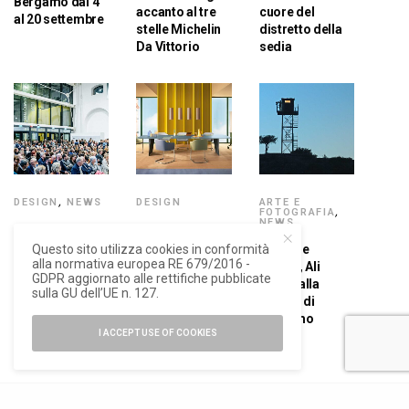
Bergamo dal 4
accanto al tre
cuore del
al 20 settembre
stelle Michelin
distretto della
Da Vittorio
sedia
DESIGN
,
NEWS
DESIGN
ARTE E
FOTOGRAFIA
,
NEWS
ADI Design
A Orgatec
Index, la
l’ufficio
Questo sito utilizza cookies in conformità
Guerre e
alla normativa europea RE 679/2016 -
selezione 2024
secondo
confini, Ali
GDPR aggiornato alle rettifiche pubblicate
e i criteri della
Pedrali
Cherri alla
sulla GU dell’UE n. 127.
qualità
Gamec di
Bergamo
I ACCEPT USE OF COOKIES