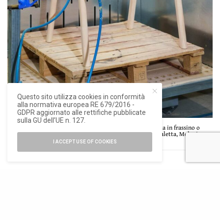
Questo sito utilizza cookies in conformità
alla normativa europea RE 679/2016 -
GDPR aggiornato alle rettifiche pubblicate
sulla GU dell’UE n. 127.
Lavorazione della poltrona Héra di Patrick Jouin realizzata in frassino o
noce americano, ph. ©Delfino Sisto Legnani, Alessandro Saletta, Melania
Dalle Grave.
I ACCEPT USE OF COOKIES
Quest’anno la collezione Griante di
CMP Design
ha
segnato un ulteriore passo avanti: si tratta infatti della
prima sedia in legno dell’azienda progettata