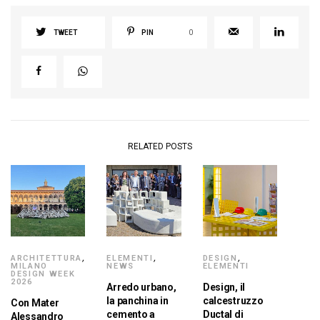
TWEET
PIN
0
RELATED POSTS
ARCHITETTURA
,
ELEMENTI
,
DESIGN
,
MILANO
NEWS
ELEMENTI
DESIGN WEEK
2026
Arredo urbano,
Design, il
la panchina in
calcestruzzo
Con Mater
cemento a
Ductal di
Alessandro