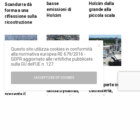
basse
Holcim dalla
Scandurra dà
emissioni di
grande alla
forma a una
Holcim
piccola scala
riflessione sulla
ricostruzione
Questo sito utilizza cookies in conformità
alla normativa europea RE 679/2016 -
GDPR aggiornato alle rettifiche pubblicate
sulla GU dell’UE n. 127.
ELEMENTI
,
NEWS
NEWS
I ACCEPT USE OF COOKIES
NEWS
Holcim Italia
Porte aperte in
Holcim Italia
lancia Dynamax,
cementeria,
presenta il
la gamma di
visita allo
calcestruzzo
calcestruzzi
stabilimento
drenante
innovativi ad
Holcim di
Hydromedia
alte prestazioni
Ternate