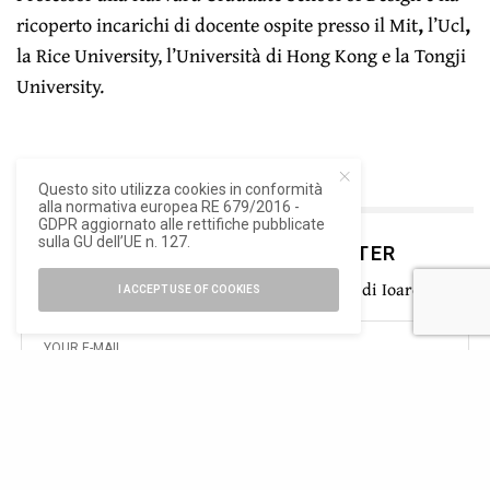
ricoperto incarichi di docente ospite presso il Mit
,
l’Ucl
,
la Rice University, l’Università di Hong Kong e la Tongji
University.
Questo sito utilizza cookies in conformità
alla normativa europea RE 679/2016 -
GDPR aggiornato alle rettifiche pubblicate
sulla GU dell’UE n. 127.
ISCRIVITI ALLA NEWSLETTER
Rimani aggiornato con le ultime novità di Ioarch
I ACCEPT USE OF COOKIES
SIGN UP
Ho letto e accetto la privacy del nuovo GDPR europeo