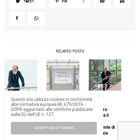
TWEET
PIN
0
RELATED POSTS
Questo sito utilizza cookies in conformità
NEWS
DESIGN
NEWS
alla normativa europea RE 679/2016 -
GDPR aggiornato alle rettifiche pubblicate
Michele De
In Triennale
Vincenzo
sulla GU dell’UE n. 127.
Lucchi è il
Milano l’ultima
Trione è il
direttore
grande mostra
nuovo
creativo di
dello studio
presidente di
I ACCEPT USE OF COOKIES
Triennale
Barber Osgerby
Triennale
Milano
Milano