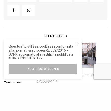
RELATED POSTS
Questo sito utilizza cookies in conformità
alla normativa europea RE 679/2016 -
GDPR aggiornato alle rettifiche pubblicate
sulla GU dell’UE n. 127.
I ACCEPT USE OF COOKIES
DESIGN
ARCHITETTURA
,
ARCHITETTURA
,
ARTE E
NEWS
FOTOGRAFIA
,
Compasso
MILANO
AMDL Circle
DESIGN WEEK
d’Oro 2026: i
2026
Architetto
vincitori della
Italiano 2025,
L’Anello
XXIX edizione
Giovane Talento
Mancante di
dell’Architettura
Michele De
facchinelli
Lucchi