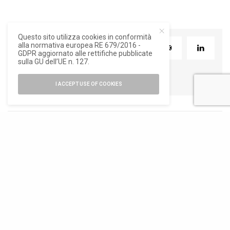
Questo sito utilizza cookies in conformità
alla normativa europea RE 679/2016 -
TWEET
PIN
0
GDPR aggiornato alle rettifiche pubblicate
sulla GU dell’UE n. 127.
I ACCEPT USE OF COOKIES
RELATED POSTS
19. BIENNALE
ARCHITETTURA
,
ARCHITETTURA
,
DI
NEWS
NEWS
ARCHITETTURA
DI VENEZIA