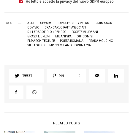
Ho letto e accetto la privacy del nuovo GDPR europeo
TAGS
ARUP
CEV SPA
COIMA ESG CITY IMPACT
COIMA SGR
COVIVIO
CRA - CARLO RATTI ASSOCIATI
DILLER SCOFIDIO + RENFRO
FS SISTEMI URBANI
GRASSI E CRESPI
MILANI SPA
OUTCOMIST
PLP ARCHITECTURE
PORTA ROMANA
PRADA HOLDING
VILLAGGIO OLIMPICO MILANO CORTINA 2026
TWEET
PIN
0
RELATED POSTS