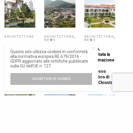
ARCHITETTURA
ARCHITETTURA
,
ARCHITETTURA
,
NEWS
NEWS
Climate
L’Ospedale del
Padova,
Adaptive
Questo sito utilizza cookies in conformità
Futuro di
completata la
alla normativa europea RE 679/2016 -
Architecture, un
Brescia
trasformazione
GDPR aggiornato alle rettifiche pubblicate
progetto di
abbraccia il
dell’ex
sulla GU dell’UE n. 127.
Carlo Ratti
concetto di One
complesso
Associati a
Health
monastico di
Seoul
I ACCEPT USE OF COOKIES
Ca’ del Chiostro