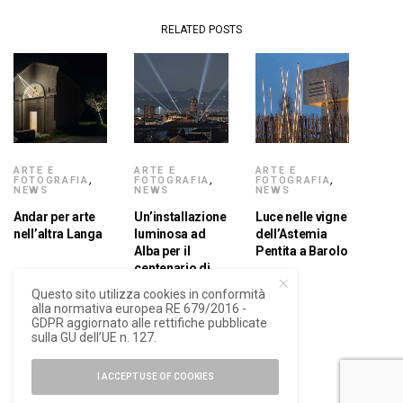
RELATED POSTS
ARTE E
ARTE E
ARTE E
FOTOGRAFIA
,
FOTOGRAFIA
,
FOTOGRAFIA
,
NEWS
NEWS
NEWS
Andar per arte
Un’installazione
Luce nelle vigne
nell’altra Langa
luminosa ad
dell’Astemia
Alba per il
Pentita a Barolo
centenario di
Beppe Fenoglio
Questo sito utilizza cookies in conformità
alla normativa europea RE 679/2016 -
GDPR aggiornato alle rettifiche pubblicate
sulla GU dell’UE n. 127.
I ACCEPT USE OF COOKIES