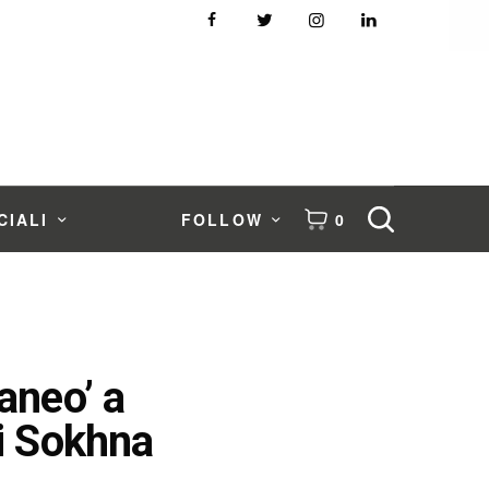
CIALI
FOLLOW
0
aneo’ a
i Sokhna