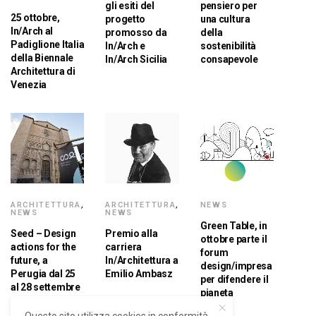
gli esiti del
pensiero per
25 ottobre,
progetto
una cultura
In/Arch al
promosso da
della
Padiglione Italia
In/Arch e
sostenibilità
della Biennale
In/Arch Sicilia
consapevole
Architettura di
Venezia
ARCHITETTURA
,
ARCHITETTURA
,
NEWS
NEWS
NEWS
Green Table, in
Seed – Design
Premio alla
ottobre parte il
actions for the
carriera
forum
future, a
In/Architettura a
design/impresa
Perugia dal 25
Emilio Ambasz
per difendere il
al 28 settembre
pianeta