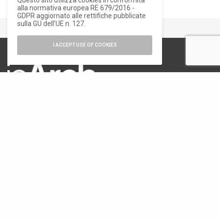
Questo sito utilizza cookies in conformità
alla normativa europea RE 679/2016 -
GDPR aggiornato alle rettifiche pubblicate
sulla GU dell’UE n. 127.
I ACCEPT USE OF COOKIES
numero di iscrizione al ROC 34540
registro stampa Tribunale di Milano
n. 822 del 23/12/2004
Editore
Font Srl a socio unico
via Siusi 20/a, 20132 Milano
P. IVA: 12840400159
REA Milano 1591312
CATEGORIE