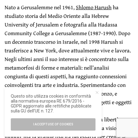
Nato a Gerusalemme nel 1961,
Shlomo Harush
ha
studiato storia del Medio Oriente alla Hebrew
University of Jerusalem e fotografia alla Hadassa
Community College a Gerusalemme (1987-1990). Dopo
un decennio trascorso in Israele, nel 1998 Harush si
trasferisce a New York, dove attualmente vive e lavora.
Negli ultimi anni il suo interesse si è concentrato sulla
metamorfosi di forme e materiali: nell’analisi
congiunta di questi aspetti, ha raggiunto connessioni
coinvolgenti tra arte e industria. Sperimentando con
materiali industriali (inclusi alluminio, bronzo, e
Questo sito utilizza cookies in conformità
acciaio), l’artista fonde nel suo lavoro soggetti e oggetti
alla normativa europea RE 679/2016 -
GDPR aggiornato alle rettifiche pubblicate
quotidiani.
sulla GU dell’UE n. 127.
Per Shlomo l’arte è la manifestazione della libertà: non
I ACCEPT USE OF COOKIES
è soltanto un veicolo per comunicare la sua visione del
mondo, ma la grande fisicità necessaria per creare le