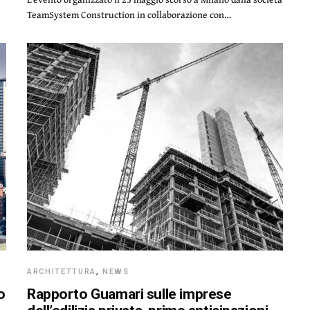
TeamSystem Construction in collaborazione con…
ARCHITETTURA
,
NEWS
o
Rapporto Guamari sulle imprese