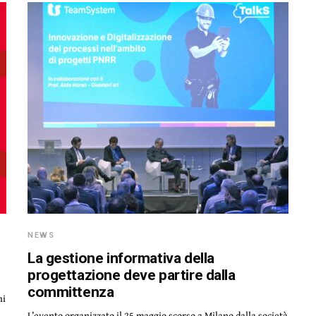
NEWS
La gestione informativa della
progettazione deve partire dalla
committenza
ni
L’evento organizzato il 25 maggio scorso a Milano dalla società