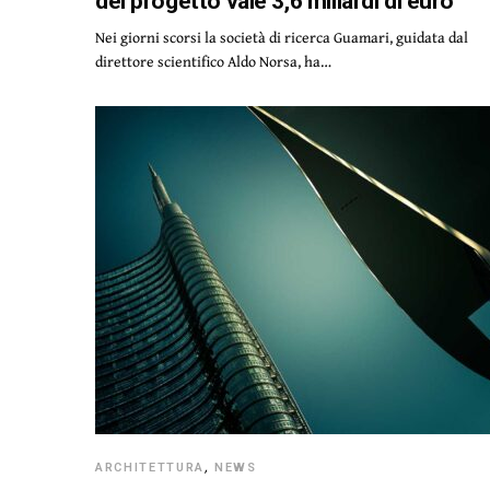
del progetto vale 3,6 miliardi di euro
Nei giorni scorsi la società di ricerca Guamari, guidata dal
direttore scientifico Aldo Norsa, ha…
ARCHITETTURA
,
NEWS