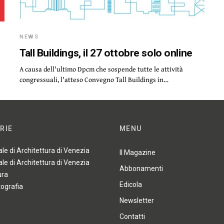
NEWS
Tall Buildings, il 27 ottobre solo online
A causa dell'ultimo Dpcm che sospende tutte le attività
congressuali, l'atteso Convegno Tall Buildings in…
RIE
MENU
ale di Architettura di Venezia
Il Magazine
ale di Architettura di Venezia
Abbonamenti
ura
Edicola
tografia
Newsletter
Contatti