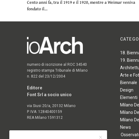
Cento anni fa, tra il 1919 e il 1920, mentre a Weimar veniva
fondato il…
CATEGO
18. Bienn
19. Bienn
numero di iscrizione al ROC 34540
Architett
registro stampa Tribunale di Milano
Arte e Fo
n. 822 del 23/12/2004
Biennale
Editore
Design
Font Srl a socio unico
Elementi
Milano D
via Siusi 20/a, 20132 Milano
P. IVA: 12840400159
Milano D
REA Milano 1591312
Milano D
News
Osservato