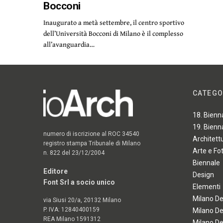
Bocconi
Inaugurato a metà settembre, il centro sportivo
dell’Università Bocconi di Milano è il complesso
all’avanguardia…
CATEGO
18. Bienn
19. Bienn
numero di iscrizione al ROC 34540
Architett
registro stampa Tribunale di Milano
Arte e Fo
n. 822 del 23/12/2004
Biennale
Editore
Design
Font Srl a socio unico
Elementi
Milano D
via Siusi 20/a, 20132 Milano
P. IVA: 12840400159
Milano D
REA Milano 1591312
Milano D