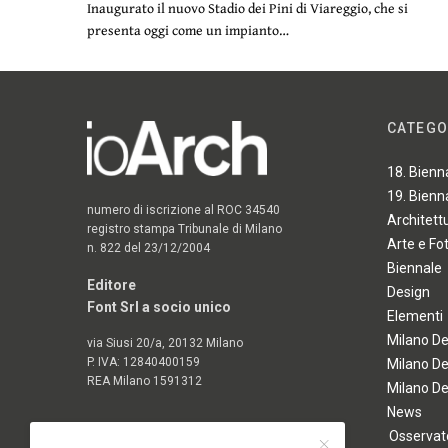
Inaugurato il nuovo Stadio dei Pini di Viareggio, che si
presenta oggi come un impianto…
CATEGO
18. Bienn
19. Bienn
numero di iscrizione al ROC 34540
Architett
registro stampa Tribunale di Milano
Arte e Fo
n. 822 del 23/12/2004
Biennale
Editore
Design
Font Srl a socio unico
Elementi
Milano D
via Siusi 20/a, 20132 Milano
P. IVA: 12840400159
Milano D
REA Milano 1591312
Milano D
News
Osservato