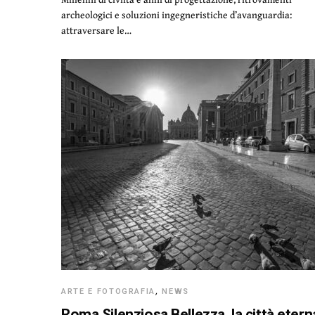
archeologici e soluzioni ingegneristiche d’avanguardia:
attraversare le…
ARTE E FOTOGRAFIA
,
NEWS
Roma Silenziosa Bellezza, la città etern