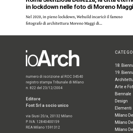
in lockdown nelle foto di Moreno Magg
Nel 2020, in pieno lockdown, Webuild incaricò il famoso
fotografo di architettura Moreno Maggi di…
CATEGO
18. Bienn
19. Bienn
numero di iscrizione al ROC 34540
Architett
registro stampa Tribunale di Milano
Arte e Fo
n. 822 del 23/12/2004
Biennale
Editore
Design
Font Srl a socio unico
Elementi
Milano D
via Siusi 20/a, 20132 Milano
P. IVA: 12840400159
Milano D
REA Milano 1591312
Milano D