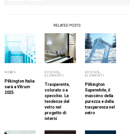
RELATED POSTS
NEWS
DESIGN
,
DESIGN
,
ELEMENTI
ELEMENTI
Pilkington Italia
Trasparente,
Pilkington
sarà a Vitrum
colorato o a
Superwhite, il
2025
specchio. Le
massimo della
tendenze del
purezza e della
vetro nel
trasparenza nel
progetto di
vetro
interni