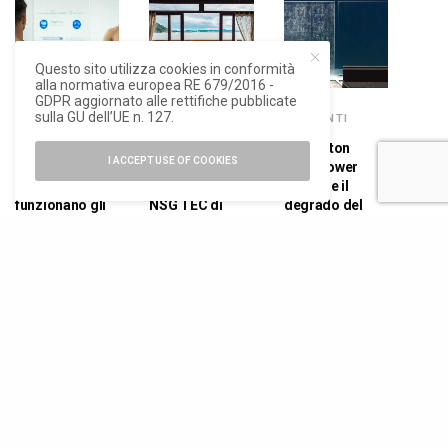
Questo sito utilizza cookies in conformità
alla normativa europea RE 679/2016 -
GDPR aggiornato alle rettifiche pubblicate
sulla GU dell’UE n. 127.
ELEMENTI
ELEMENTI
ELEMENTI
Pilkington
Il vetro attivo
Pilkington
I ACCEPT USE OF COOKIES
MirroView.
riscaldante
OptiShower
Come
Powered by
previene il
funzionano gli
NSG TEC di
degrado del
specchi
Pilkington
vetro in
interattivi?
ambienti umidi