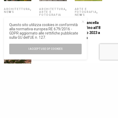
ARCHITETTURA
,
ARCHITETTURA
,
ARTE E
NEWS
ARTE E
FOTOGRAFIA
,
FOTOGRAFIA
NEWS
L’Ospedale del
A Brescia Obr
Isgrò cancella
Questo sito utilizza cookies in conformità
Futuro di
trasforma una
Brixia, fino all’8
alla normativa europea RE 679/2016 -
Brescia
ex fonderia nel
gennaio 2023 a
GDPR aggiornato alle rettifiche pubblicate
abbraccia il
sulla GU dell’UE n. 127.
Museo del
Brescia
concetto di One
Tappeto Antico
Health
I ACCEPT USE OF COOKIES
ARTE E
FOTOGRAFIA
Brescia, nuovo
allestimento
per il ritorno
della Vittoria