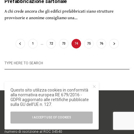
Prefabbricazione sartoriale
A chi crede ancora che gli edifici prefabbricati siano strutture
provvisorie e anonime consigliamo una…
1
…
72
73
74
75
76
Questo sito utilizza cookies in conformità
alla normativa europea RE 679/2016 -
GDPR aggiornato alle rettifiche pubblicate
sulla GU dell’UE n. 127.
I ACCEPT USE OF COOKIES
numero di iscrizione al ROC 34540