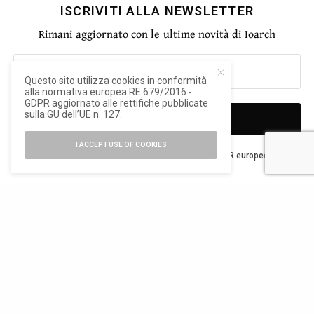
ISCRIVITI ALLA NEWSLETTER
Rimani aggiornato con le ultime novità di Ioarch
Questo sito utilizza cookies in conformità
alla normativa europea RE 679/2016 -
GDPR aggiornato alle rettifiche pubblicate
sulla GU dell’UE n. 127.
SIGN UP
I ACCEPT USE OF COOKIES
Ho letto e accetto la privacy del nuovo GDPR europeo
TAGS
ANTONIO CANOVA
BANCA IFIS
ERNESTO FÜRSTENBERG FASSIO
PINACOTECA DI BRERA
TWEET
PIN
0