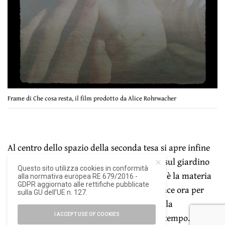
Frame di Che cosa resta, il film prodotto da Alice Rohrwacher
Al centro dello spazio della seconda tesa si apre infine
una piazza circondata da sedute e aperta sul giardino
Questo sito utilizza cookies in conformità
che, inquadrato dalla cornice del portone, è la materia
alla normativa europea RE 679/2016 -
GDPR aggiornato alle rettifiche pubblicate
vivente che nel mutare dei colori e della luce ora per
sulla GU dell’UE n. 127.
ora e stagione dopo stagione ci restituisce la
connessione che tutti i corpi hanno con il tempo.
I ACCEPT USE OF COOKIES