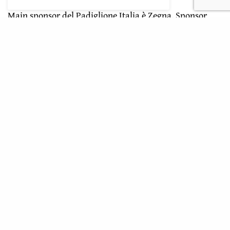
Main sponsor del Padiglione Italia è
Zegna
. Sponsor
Banca Ifis
ISCRIVITI ALLA NEWSLETTER
Rimani aggiornato con le ultime novità di Ioarch
SIGN UP
Ho letto e accetto la privacy del nuovo GDPR europeo