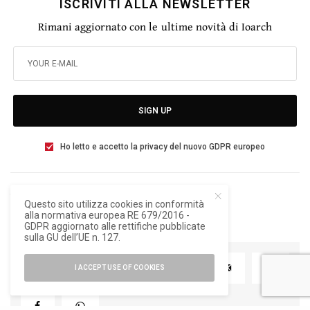
ISCRIVITI ALLA NEWSLETTER
Rimani aggiornato con le ultime novità di Ioarch
SIGN UP
Ho letto e accetto la privacy del nuovo GDPR europeo
TAGS
MATTEO THUN
MATTEO THUN AND PARTNERS
Questo sito utilizza cookies in conformità
alla normativa europea RE 679/2016 -
GDPR aggiornato alle rettifiche pubblicate
sulla GU dell’UE n. 127.
I ACCEPT USE OF COOKIES
TWEET
PIN
0