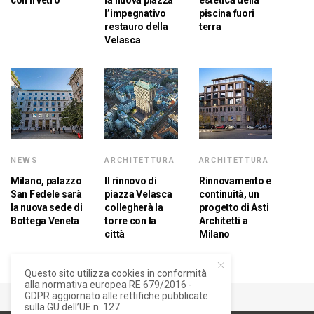
con il vetro
la nuova piazza
estetica della
l’impegnativo
piscina fuori
restauro della
terra
Velasca
NEWS
ARCHITETTURA
ARCHITETTURA
Milano, palazzo
Il rinnovo di
Rinnovamento e
San Fedele sarà
piazza Velasca
continuità, un
la nuova sede di
collegherà la
progetto di Asti
Bottega Veneta
torre con la
Architetti a
città
Milano
Questo sito utilizza cookies in conformità
alla normativa europea RE 679/2016 -
GDPR aggiornato alle rettifiche pubblicate
sulla GU dell’UE n. 127.