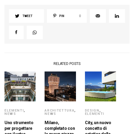
TWEET
PIN
0
RELATED POSTS
ELEMENTI
,
ARCHITETTURA
,
DESIGN
,
NEWS
NEWS
ELEMENTI
Uno strumento
Milano,
City, un nuovo
per progettare
completato con
concetto di