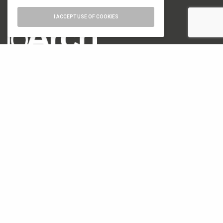
I ACCEPT USE OF COOKIES
numero di iscrizione al ROC 34540
registro stampa Tribunale di Milano
n. 822 del 23/12/2004
Editore
Font Srl a socio unico
via Siusi 20/a, 20132 Milano
P. IVA: 12840400159
REA Milano 1591312
CATEGORIE
18. Biennale di Architettura di Venezia
19. Biennale di Architettura di Venezia
Architettura