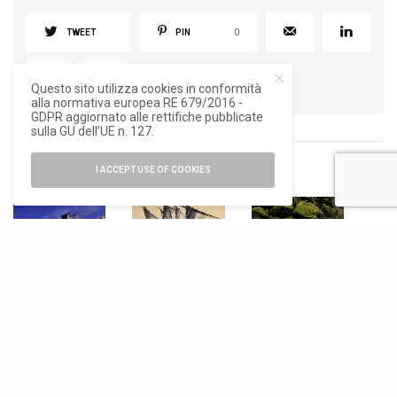
TWEET
PIN
0
Questo sito utilizza cookies in conformità
alla normativa europea RE 679/2016 -
GDPR aggiornato alle rettifiche pubblicate
sulla GU dell’UE n. 127.
I ACCEPT USE OF COOKIES
RELATED POSTS
ARTE E
ARTE E
SENZA
FOTOGRAFIA
,
FOTOGRAFIA
,
CATEGORIA
NEWS
NEWS
Esprit Magicien,
Tesori dagli
Sinfonia di una
tempo e
archivi. I disegni
grande città,
memoria alla
di Luciano
Luciano