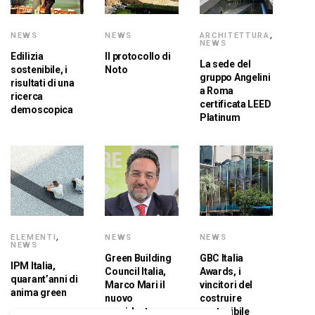
NEWS
NEWS
ARCHITETTURA
,
NEWS
Edilizia
Il protocollo di
La sede del
sostenibile, i
Noto
gruppo Angelini
risultati di una
a Roma
ricerca
certificata LEED
demoscopica
Platinum
ELEMENTI
,
NEWS
NEWS
NEWS
Green Building
GBC Italia
IPM Italia,
Council Italia,
Awards, i
quarant’anni di
Marco Mari il
vincitori del
anima green
nuovo
costruire
presidente
sostenibile