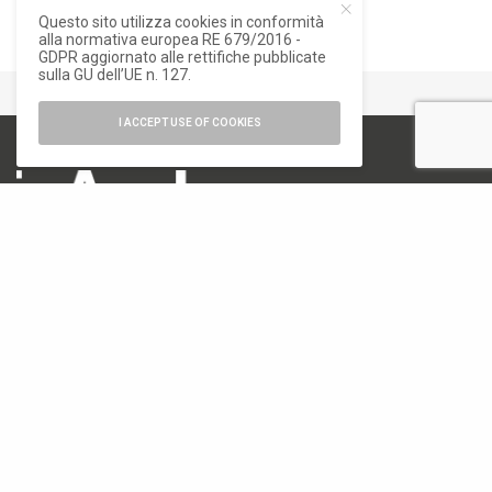
Questo sito utilizza cookies in conformità
alla normativa europea RE 679/2016 -
GDPR aggiornato alle rettifiche pubblicate
sulla GU dell’UE n. 127.
I ACCEPT USE OF COOKIES
numero di iscrizione al ROC 34540
registro stampa Tribunale di Milano
n. 822 del 23/12/2004
Editore
Font Srl a socio unico
via Siusi 20/a, 20132 Milano
P. IVA: 12840400159
REA Milano 1591312