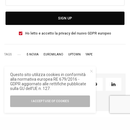
SIGN UP
Ho letto e accetto la privacy del nuovo GDPR europeo
TAGS
E-NOVIA
EUROMILANO
UPTOWN
YAPE
Questo sito utilizza cookies in conformità
alla normativa europea RE 679/2016 -
GDPR aggiornato alle rettifiche pubblicate
TWEET
PIN
0
sulla GU dell’UE n. 127.
I ACCEPT USE OF COOKIES