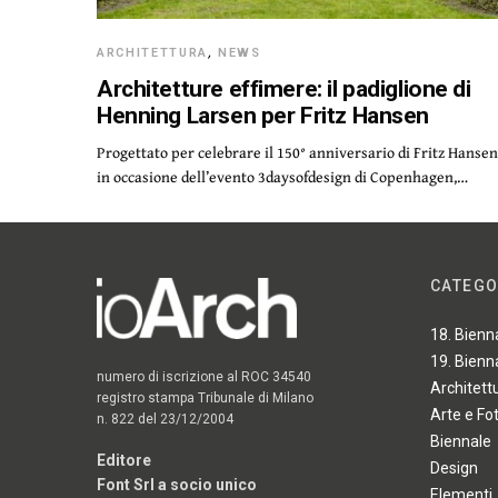
ARCHITETTURA
,
NEWS
Architetture effimere: il padiglione di
Henning Larsen per Fritz Hansen
Progettato per celebrare il 150° anniversario di Fritz Hanse
in occasione dell’evento 3daysofdesign di Copenhagen,…
CATEGO
18. Bienn
19. Bienn
numero di iscrizione al ROC 34540
Architett
registro stampa Tribunale di Milano
Arte e Fo
n. 822 del 23/12/2004
Biennale
Editore
Design
Font Srl a socio unico
Elementi