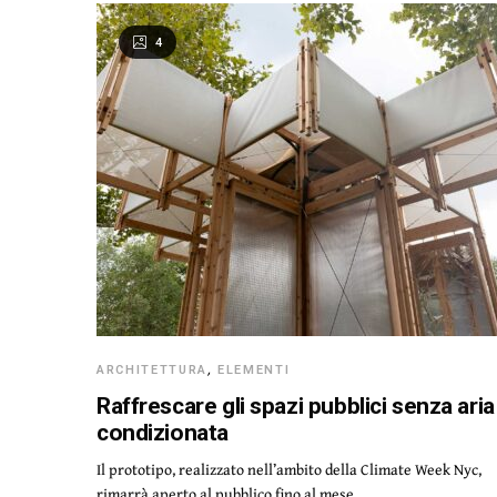
4
ARCHITETTURA
,
ELEMENTI
Raffrescare gli spazi pubblici senza aria
condizionata
Il prototipo, realizzato nell’ambito della Climate Week Nyc,
rimarrà aperto al pubblico fino al mese…