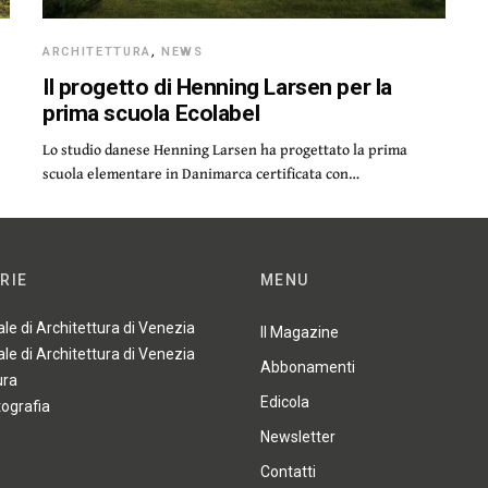
ARCHITETTURA
,
NEWS
Il progetto di Henning Larsen per la
prima scuola Ecolabel
n
Lo studio danese Henning Larsen ha progettato la prima
scuola elementare in Danimarca certificata con…
RIE
MENU
ale di Architettura di Venezia
Il Magazine
ale di Architettura di Venezia
Abbonamenti
ura
Edicola
tografia
Newsletter
Contatti