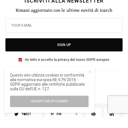
ISCRIVITI ALLA NEWSLETTER
Rimani aggiornato con le ultime novità di Ioarch
SIGN UP
Ho letto e accetto la privacy del nuovo GDPR europeo
Questo sito utilizza cookies in conformità
alla normativa europea RE 679/2016 -
TAGS
19. BIENNALE DI ARCHITETTURA DI VENEZIA
GDPR aggiornato alle rettifiche pubblicate
PADIGLIONE TURCHIA
sulla GU dell’UE n. 127.
I ACCEPT USE OF COOKIES
TWEET
PIN
0