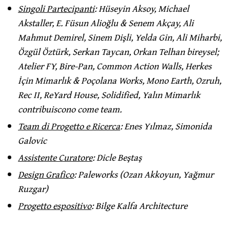
Singoli Partecipanti
: Hüseyin Aksoy, Michael
Akstaller, E. Füsun Alioğlu & Senem Akçay, Ali
Mahmut Demirel, Sinem Dişli, Yelda Gin, Ali Miharbi,
Özgül Öztürk, Serkan Taycan, Orkan Telhan bireysel;
Atelier FY, Bire-Pan, Common Action Walls, Herkes
İçin Mimarlık & Poçolana Works, Mono Earth, Ozruh,
Rec II, ReYard House, Solidified, Yalın Mimarlık
contribuiscono come team.
Team di Progetto e Ricerca
: Enes Yılmaz, Simonida
Galovic
Assistente Curatore
: Dicle Beştaş
Design Grafico
: Paleworks (Ozan Akkoyun, Yağmur
Ruzgar)
Progetto espositivo
: Bilge Kalfa Architecture