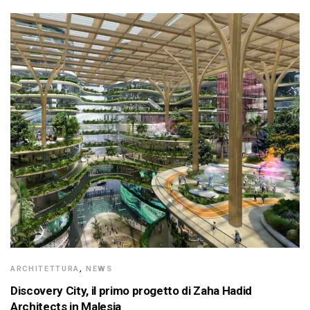
ARCHITETTURA
,
NEWS
Discovery City, il primo progetto di Zaha Hadid
Architects in Malesia