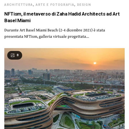
ARCHITETTURA
,
ARTE E FOTOGRAFIA
,
DESIGN
NFTism, il metaverso di Zaha Hadid Architects ad Art
Basel Miami
Durante Art Basel Miami Beach (2-4 dicembre 2021) è stata
presentata NFTism, galleria virtuale progettata…
8